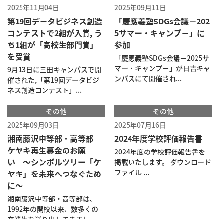
2025年11月04日
2025年09月11日
第19回データビジネス創造
「慶應義塾SDGs会議－202
コンテストで2組が入賞, う
5サマー・キャンプ－」に
ち1組が「高校生部門賞」
参加
を受賞
「慶應義塾SDGs会議－2025サ
マー・キャンプ－」が日吉キャ
9月13日に三田キャンパスで開
ンパスにて開催され...
催された,「第19回データビジ
ネス創造コンテスト」...
その他
その他
2025年09月03日
2025年07月16日
湘南藤沢中等部・高等部
2024年度学校評価報告書
ケヤキ再生募金のお願
2024年度の学校評価報告書を
い 〜シンボルツリー「ケ
掲載いたします。 ダウンロード
ファイル ...
ヤキ」を未来へつなぐため
に〜
湘南藤沢中等部・高等部は、
1992年の開校以来、数多くの