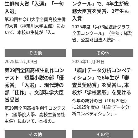
生俳句大賞「入選」「一句
ンクール」で、4年生が総
入選」
務大臣賞を受賞、2年生も
入賞
第28回神奈川大学全国高校生俳
句大賞（神奈川大学主催）にお
2025年度「第73回統計グラフ
いて、本校の生徒が「入...
全国コンクール」（主催：総務
省、公益財団法人統計...
その他
その他
2025年12月09日
2025年11月04日
第29回全国高校生創作コン
「統計データ分析コンペテ
テスト 短篇小説の部「優
ィション」で6年生が「審
秀賞」「入選」、現代詩の
査員奨励賞」を受賞し, 本
部「佳作」、文部科学大臣
校が「学校表彰」を受ける
賞受賞
今年の統計の日（10月20日）
に2025年度の「統計データ分
第29回全国高校生創作コンテス
析コンペティション」...
ト（國學院大學、高校生新聞社
主催）において、本校の...
その他
その他