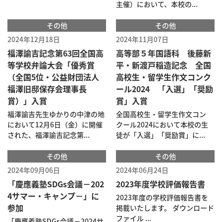
主催）において、本校の...
その他
その他
2024年12月18日
2024年11月07日
福澤諭吉記念第63回全国高
高等部５年国語科 後藤新
等学校弁論大会「優秀賞
平・新渡戸稲造記念 全国
（全国5位・公益財団法人
高校生・留学生作文コンク
福澤旧邸保存会理事長
ール2024 「入選」「奨励
賞）」入賞
賞」入賞
福澤諭吉先生ゆかりの中津の地
全国高校生・留学生作文コン
において12月6日（金）に開催
クール2024において本校の生
された、福澤諭吉記念第...
徒が「入選」「奨励賞」に...
その他
その他
2024年09月06日
2024年06月24日
「慶應義塾SDGs会議－202
2023年度学校評価報告書
4サマー・キャンプ－」に
2023年度の学校評価報告書を
参加
掲載いたします。 ダウンロード
ファイル ...
「慶應義塾SDGs会議－2024サ