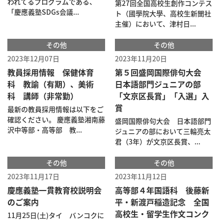
われてるプログラムである、
第27回全国高校生創作コンテス
「慶應義塾SDGs会議...
ト（國學院大學、高校生新聞社
主催）において、津村日...
その他
その他
2023年12月07日
2023年11月20日
教員採用情報 保健体育
第５回盛岡国際俳句大会
科 教諭（有期）、美術
日本語部門ジュニアの部
科 講師（非常勤）
「文京区長賞」「入選」入
賞
最新の教員採用情報は以下をご
確認ください。 慶應義塾湘南藤
盛岡国際俳句大会 日本語部門
沢中等部・高等部 教...
ジュニアの部において三輪亮太
君（3年）が文京区長賞、...
その他
その他
2023年11月17日
2023年11月12日
慶應義塾一貫教育校説明会
高等部４年国語科 後藤新
のご案内
平・新渡戸稲造記念 全国
高校生・留学生作文コンク
11月25日(土)タイ バンコクに