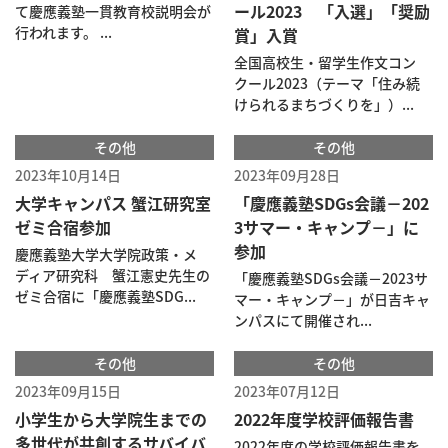
ール2023 「入選」「奨励
て慶應義塾一貫教育校説明会が
行われます。 ...
賞」入賞
全国高校生・留学生作文コン
クール2023（テーマ「住み続
けられるまちづくりを」）...
その他
その他
2023年10月14日
2023年09月28日
大学キャンパス 蟹江研究室
「慶應義塾SDGs会議－202
ゼミ合宿参加
3サマー・キャンプ－」に
参加
慶應義塾大学大学院政策・メ
ディア研究科 蟹江憲史先生の
「慶應義塾SDGs会議－2023サ
ゼミ合宿に「慶應義塾SDG...
マー・キャンプ－」が日吉キャ
ンパスにて開催され...
その他
その他
2023年09月15日
2023年07月12日
小学生から大学院生までの
2022年度学校評価報告書
多世代が共創するサバイバ
2022年度の学校評価報告書を