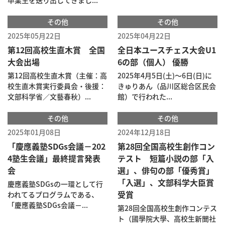
卒業生を送り出してきまし...
その他
その他
2025年05月22日
2025年04月22日
第12回高校生直木賞 全国
全日本ユースチェス大会U1
大会出場
6の部（個人） 優勝
第12回高校生直木賞（主催：高
2025年4月5日(土)〜6日(日)に
校生直木賞実行委員会・後援：
きゅりあん（品川区総合区民会
文部科学省／文藝春秋）...
館）で行われた...
その他
その他
2025年01月08日
2024年12月18日
「慶應義塾SDGs会議－202
第28回全国高校生創作コン
4塾生会議」最終提言発表
テスト 短篇小説の部「入
会
選」、俳句の部「優秀賞」
「入選」、文部科学大臣賞
慶應義塾SDGsの一環として行
受賞
われてるプログラムである、
「慶應義塾SDGs会議－...
第28回全国高校生創作コンテス
ト（國學院大學、高校生新聞社