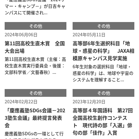
マー・キャンプ－」が日吉キャ
ンパスにて開催され...
その他
その他
2024年06月06日
2024年05月11日
第11回高校生直木賞 全国
高等部6年生選択科目「地
大会出場
球・惑星の科学」 JAXA相
模原キャンパス見学実施
第11回高校生直木賞（主催：高
校生直木賞実行委員会・後援：
6年生対象の選択科目「地球・
文部科学省／文藝春秋）...
惑星の科学」は、地球や宇宙の
システムを理解すること...
その他
その他
2024年02月22日
2023年12月20日
「慶應義塾SDGs会議－202
高等部４年国語科 第27回
3塾生会議」最終提言発表
全国高校生創作コンテス
会
ト 現代詩の部「入選」俳
句の部「佳作」入賞
慶應義塾SDGsの一環として行