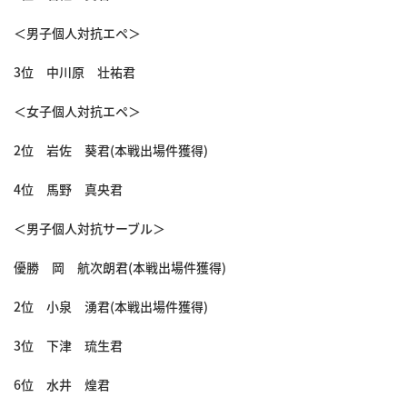
＜男子個人対抗エペ＞
3位 中川原 壮祐君
＜女子個人対抗エペ＞
2位 岩佐 葵君(本戦出場件獲得)
4位 馬野 真央君
＜男子個人対抗サーブル＞
優勝 岡 航次朗君(本戦出場件獲得)
2位 小泉 湧君(本戦出場件獲得)
3位 下津 琉生君
6位 水井 煌君